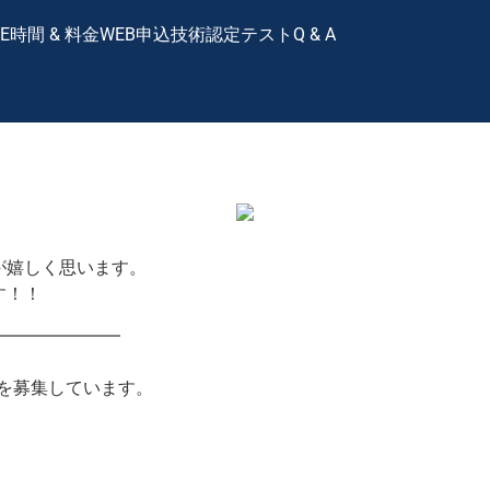
E
時間 & 料金
WEB申込
技術認定テスト
Q & A
が嬉しく思います。
す！！
——————–
ッフを募集しています。