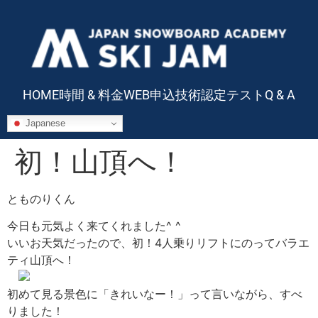
HOME
時間 & 料金
WEB申込
技術認定テスト
Q & A
Japanese
初！山頂へ！
とものりくん
今日も元気よく来てくれました^ ^
いいお天気だったので、初！4人乗りリフトにのってバラエ
ティ山頂へ！
初めて見る景色に「きれいなー！」って言いながら、すべ
りました！